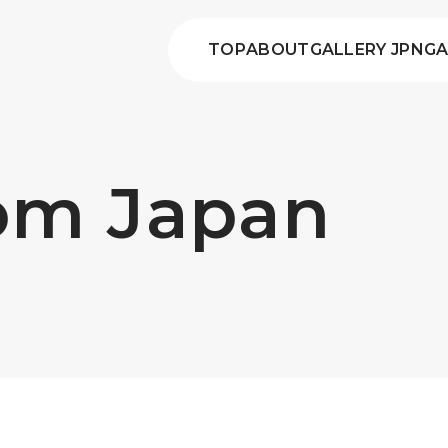
TOP
ABOUT
GALLERY JPN
GA
rom Japan