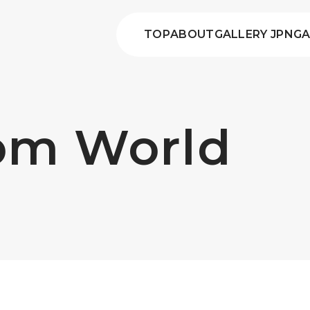
TOP
ABOUT
GALLERY JPN
GA
rom World