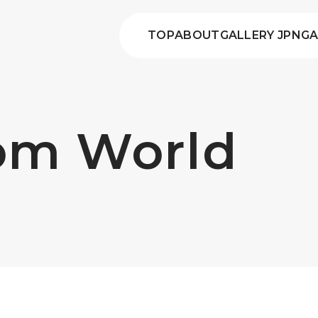
TOP
ABOUT
GALLERY JPN
GA
rom World