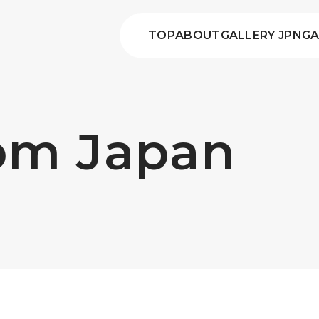
TOP
ABOUT
GALLERY JPN
GA
rom Japan